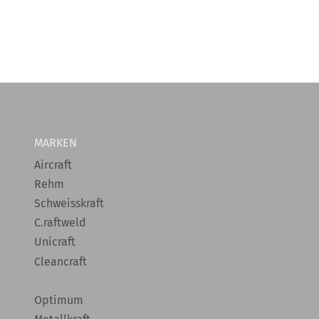
MARKEN
Aircraft
Rehm
Schweisskraft
C.raftweld
Unicraft
Cleancraft
Optimum