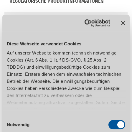
REGULATORISCHE PRODUKTINFORMATIONEN
Vielseitiger Anwendungsbereich
Robuste Maschinenkonstruktion
Alle Führungen gehärtet
Diese Webseite verwendet Cookies
Zentralschmierung
Auf unserer Webseite kommen technisch notwendige
Handrad mit großem Durchmesser und
Cookies (Art. 6 Abs. 1 lit. f DS-GVO, § 25 Abs. 2
Skala
TDDDG) und einwilligungsbedürftige Cookies zum
Einfache Bedienung der Schaltelemente
Einsatz. Erstere dienen dem einwandfreien technischen
zur Geschwindigkeitsänderung
Betrieb der Webseite. Die einwilligungsbedürftigen
Verstellbare Schwalbenschwanzführungen
Cookies haben verschiedene Zwecke wie zum Beispiel
in allen 3 Achsen
den Internetaufritt zu verbessern oder die
Äußerst leiser Betrieb durch im Ölbad
Webseitennutzung attraktiver zu gestalten. Sofern Sie die
laufendes Getriebe
zusätzlichen Cookies nutzen möchten, ist Ihre
Automatischer Tischvorschub in der X-Y-
Einwilligung gemäß Art. 6 Abs. 1 lit. a DS-GVO, § 25 Abs.
Einwilligungsauswahl
und Z-Achse
1 TDDDG erforderlich. Ihre erteilte Einwilligung können
Notwendig
Sie jederzeit durch Aufruf des Consent-Banners mit