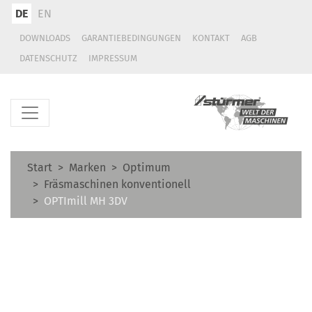
DE
EN
DOWNLOADS
GARANTIEBEDINGUNGEN
KONTAKT
AGB
DATENSCHUTZ
IMPRESSUM
Start
Marken
Optimum
Fräsmaschinen konventionell
OPTImill MH 3DV