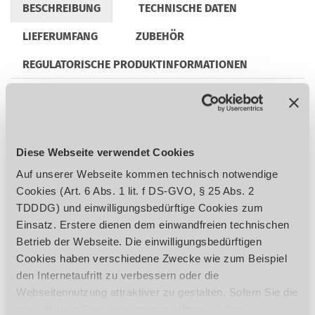
BESCHREIBUNG
TECHNISCHE DATEN
LIEFERUMFANG
ZUBEHÖR
REGULATORISCHE PRODUKTINFORMATIONEN
Präzise verarbeitet
Massiver und groß dimensionierter
Diese Webseite verwendet Cookies
Kreuztisch, präzise oberflächenbearbeitet
Auf unserer Webseite kommen technisch notwendige
mit T-Nuten und nachstellbaren Keilleisten
Cookies (Art. 6 Abs. 1 lit. f DS-GVO, § 25 Abs. 2
Einstellbare Endanschläge
TDDDG) und einwilligungsbedürftige Cookies zum
Stabile Schwalbenschwanzführung mit
Einsatz. Erstere dienen dem einwandfreien technischen
nachstellbaren Keilleisten
Betrieb der Webseite. Die einwilligungsbedürftigen
Rechts-Linkslauf
Cookies haben verschiedene Zwecke wie zum Beispiel
LED Maschinenleuchte
den Internetaufritt zu verbessern oder die
Feinvorschub
Webseitennutzung attraktiver zu gestalten. Sofern Sie die
Not-Halt-Schlagschalter
zusätzlichen Cookies nutzen möchten, ist Ihre
Bohr-Fräskopf um ±90° neigbar