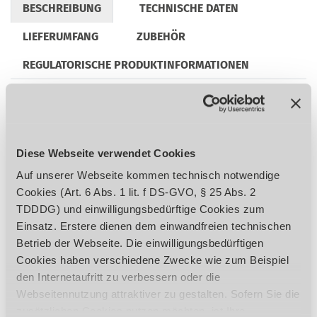
BESCHREIBUNG
TECHNISCHE DATEN
LIEFERUMFANG
ZUBEHÖR
REGULATORISCHE PRODUKTINFORMATIONEN
Präzise verarbeitet
Massiver und groß dimensionierter
Diese Webseite verwendet Cookies
Kreuztisch, präzise oberflächenbearbeitet
Auf unserer Webseite kommen technisch notwendige
mit T-Nuten und nachstellbaren Keilleisten
Cookies (Art. 6 Abs. 1 lit. f DS-GVO, § 25 Abs. 2
Einstellbare Endanschläge
TDDDG) und einwilligungsbedürftige Cookies zum
Stabile Schwalbenschwanzführung mit
Einsatz. Erstere dienen dem einwandfreien technischen
nachstellbaren Keilleisten
Betrieb der Webseite. Die einwilligungsbedürftigen
Rechts-Linkslauf
Cookies haben verschiedene Zwecke wie zum Beispiel
LED Maschinenleuchte
den Internetaufritt zu verbessern oder die
Feinvorschub
Webseitennutzung attraktiver zu gestalten. Sofern Sie die
Not-Halt-Schlagschalter
zusätzlichen Cookies nutzen möchten, ist Ihre
Bohr-Fräskopf um ±90° neigbar