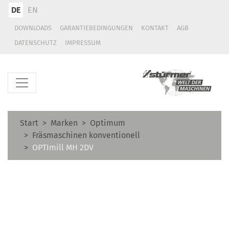
DE
EN
DOWNLOADS
GARANTIEBEDINGUNGEN
KONTAKT
AGB
DATENSCHUTZ
IMPRESSUM
Start
Marken
Optimum
Fräsmaschinen konventionell
OPTImill MH 2DV