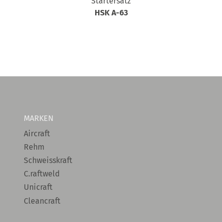
Startersatz
HSK A-63
MARKEN
Aircraft
Rehm
Schweisskraft
C.raftweld
Unicraft
Cleancraft