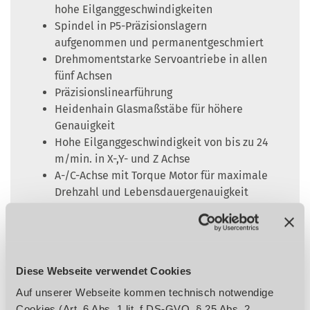
hohe Eilganggeschwindigkeiten
Spindel in P5-Präzisionslagern
aufgenommen und permanentgeschmiert
Drehmomentstarke Servoantriebe in allen
fünf Achsen
Präzisionslinearführung
Heidenhain Glasmaßstäbe für höhere
Genauigkeit
Hohe Eilganggeschwindigkeit von bis zu 24
m/min. in X-,Y- und Z Achse
A-/C-Achse mit Torque Motor für maximale
Drehzahl und Lebensdauergenauigkeit
Das tragbare, elektronische Handrad mit
Zustimmtaster und Not-Halt-
Schlagschalter erleichtert das Einfahren
von Programmen erheblich
Diese Webseite verwendet Cookies
Werkzeugwechsler-Doppelarmgreifer mit
60 Werkzeugplätzen in
Auf unserer Webseite kommen technisch notwendige
Standardlieferumfang
Cookies (Art. 6 Abs. 1 lit. f DS-GVO, § 25 Abs. 2