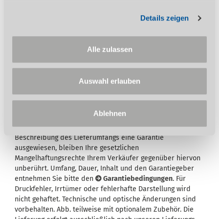
Wärmetauscher
EMV (Elektromagnetische Verträglichkeit)
Details zeigen
Zwei Jahre Siemens Reparatur Service
Vertrag inklusive. Verlängerung des
Alle zulassen
Siemens Zusatzpaket Reparatur Service
Vertrages (RSV) möglich
Auswahl erlauben
Ablehnen
Wird in der Artikelbeschreibung und/oder in der
Beschreibung des Lieferumfangs eine Garantie
ausgewiesen, bleiben Ihre gesetzlichen
Mangelhaftungsrechte Ihrem Verkäufer gegenüber hiervon
unberührt. Umfang, Dauer, Inhalt und den Garantiegeber
entnehmen Sie bitte den
Garantiebedingungen
. Für
Druckfehler, Irrtümer oder fehlerhafte Darstellung wird
nicht gehaftet. Technische und optische Änderungen sind
vorbehalten. Abb. teilweise mit optionalem Zubehör. Die