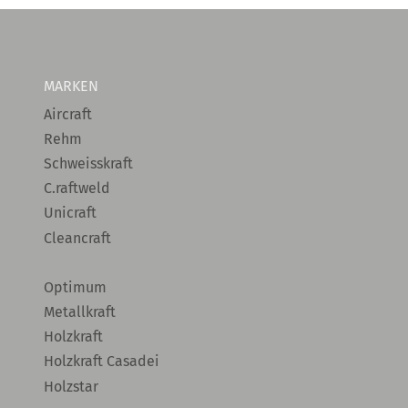
MARKEN
Aircraft
Rehm
Schweisskraft
C.raftweld
Unicraft
Cleancraft
Optimum
Metallkraft
Holzkraft
Holzkraft Casadei
Holzstar