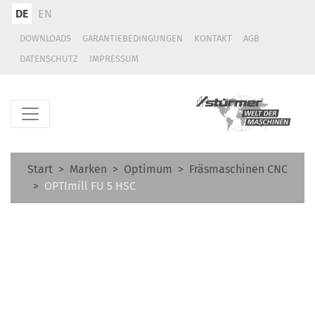
DE
EN
DOWNLOADS
GARANTIEBEDINGUNGEN
KONTAKT
AGB
DATENSCHUTZ
IMPRESSUM
Start
Marken
Optimum
Fräsmaschinen CNC
OPTImill FU 5 HSC