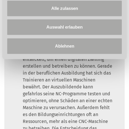
Siemens-Anschlußgarantie 12 Monate auf
Alle zulassen
Basis Gewährleistung RSV 24 bzw. 36
Monate Artikel Nr. 3589038
Informationen zur Gewährleistung unter
Auswahl erlauben
www.optimum-maschinen.de
Run MyVirtual Machine 3D
Die Siemens AG hat mit Ihrem Produkt Run
Ablehnen
MyVirtual Machine eine ideale Plattform
entwickelt, um einen digitalen Zwilling
erstellen und betreiben zu können. Gerade
in der beruflichen Ausbildung hat sich das
Trainieren an virtuellen Maschinen
bewährt. Der Auszubildende kann
gefahrlos seine NC-Programme testen und
optimieren, ohne Schäden an einer echten
Maschine zu verursachen. Außerdem fehlt
es den Bildungseinrichtungen oft an
Ressourcen, mehr als eine CNC-Maschine
zu betreiben. Die Entscheidung das