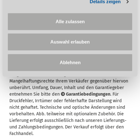
Details zeigen
Vertrag inklusive. Verlängerung des
SIEMENS Zusatzpaket Reparatur Service
Vertrages (RSV) möglich
Alle zulassen
Auswahl erlauben
Wird in der Artikelbeschreibung und/oder in der
Ablehnen
Beschreibung des Lieferumfangs eine Garantie
ausgewiesen, bleiben Ihre gesetzlichen
Mangelhaftungsrechte Ihrem Verkäufer gegenüber hiervon
unberührt. Umfang, Dauer, Inhalt und den Garantiegeber
entnehmen Sie bitte den
Garantiebedingungen
. Für
Druckfehler, Irrtümer oder fehlerhafte Darstellung wird
nicht gehaftet. Technische und optische Änderungen sind
vorbehalten. Abb. teilweise mit optionalem Zubehör. Die
Lieferung erfolgt ausschließlich nach unseren Lieferungs-
und Zahlungsbedingungen. Der Verkauf erfolgt über den
Fachhandel.