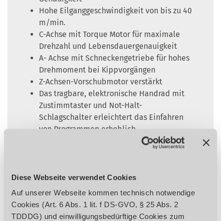
Hohe Eilganggeschwindigkeit von bis zu 40
m/min.
C-Achse mit Torque Motor für maximale
Drehzahl und Lebensdauergenauigkeit
A- Achse mit Schneckengetriebe für hohes
Drehmoment bei Kippvorgängen
Z-Achsen-Vorschubmotor verstärkt
Das tragbare, elektronische Handrad mit
Zustimmtaster und Not-Halt-
Schlagschalter erleichtert das Einfahren
von Programmen erheblich
Werkzeugwechsler-Doppelarmgreifer mit
40 Werkzeugplätzen in
Standardlieferumfang
Kühlmitteleinrichtung mit 380 Liter
Diese Webseite verwendet Cookies
Kühlmitteltank mit Spänespülsystem und
Auf unserer Webseite kommen technisch notwendige
Reinigungspistole
Cookies (Art. 6 Abs. 1 lit. f DS-GVO, § 25 Abs. 2
Automatische Zentralschmierung
TDDDG) und einwilligungsbedürftige Cookies zum