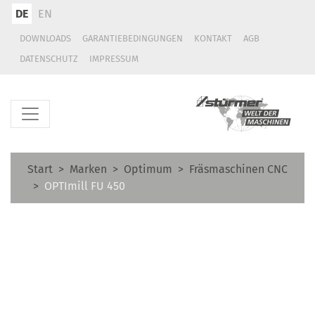
DE
EN
DOWNLOADS
GARANTIEBEDINGUNGEN
KONTAKT
AGB
DATENSCHUTZ
IMPRESSUM
Start
Marken
Optimum
Fräsmaschinen CNC
OPTImill FU 450