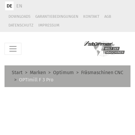
DE
EN
DOWNLOADS
GARANTIEBEDINGUNGEN
KONTAKT
AGB
DATENSCHUTZ
IMPRESSUM
Start
Marken
Optimum
Fräsmaschinen CNC
OPTImill F 3 Pro