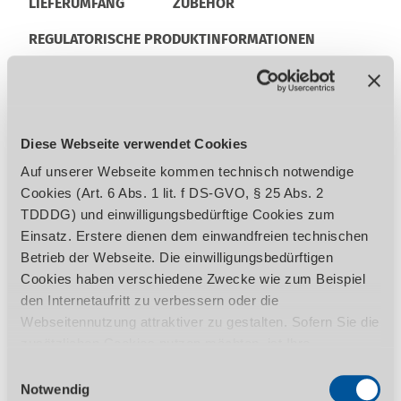
LIEFERUMFANG
ZUBEHÖR
REGULATORISCHE PRODUKTINFORMATIONEN
Linearführung in allen Achsen
Kugelumlaufspindel in allen Achsen
Diese Webseite verwendet Cookies
Servoantrieb in allen Achsen (X-, Y- und Z-
Auf unserer Webseite kommen technisch notwendige
Achse)
Cookies (Art. 6 Abs. 1 lit. f DS-GVO, § 25 Abs. 2
Werkzeugwechsel erfolgt mittels
TDDDG) und einwilligungsbedürftige Cookies zum
Knopfdruck (elektropneumatische
Einsatz. Erstere dienen dem einwandfreien technischen
Werkzeugspanneinrichtung)
Betrieb der Webseite. Die einwilligungsbedürftigen
Kühlmitteleinrichtung
Cookies haben verschiedene Zwecke wie zum Beispiel
Zentralschmierung
den Internetaufritt zu verbessern oder die
Signalleuchte
Webseitennutzung attraktiver zu gestalten. Sofern Sie die
Massiver, exakter Frästisch groß
zusätzlichen Cookies nutzen möchten, ist Ihre
dimensioniert und präzise
Einwilligung gemäß Art. 6 Abs. 1 lit. a DS-GVO, § 25 Abs.
Einwilligungsauswahl
oberflächenbearbeitet
1 TDDDG erforderlich. Ihre erteilte Einwilligung können
Notwendig
Schwenkbares Bedienpult