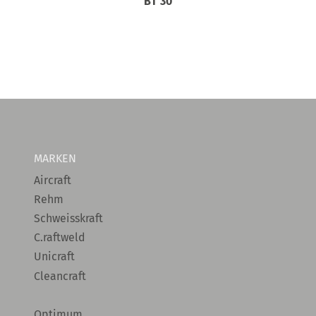
BT 30
MARKEN
Aircraft
Rehm
Schweisskraft
C.raftweld
Unicraft
Cleancraft
Optimum