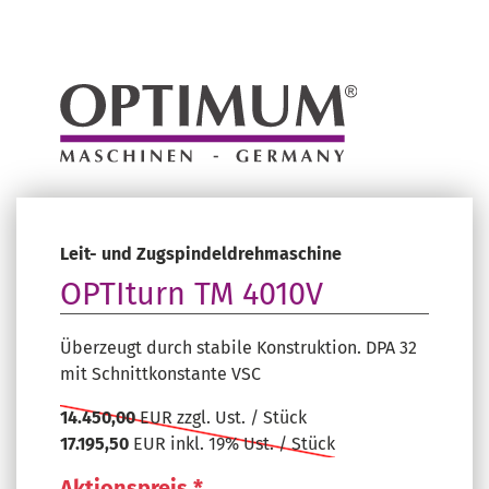
Leit- und Zugspindeldrehmaschine
OPTIturn TM 4010V
Überzeugt durch stabile Konstruktion. DPA 32
mit Schnittkonstante VSC
14.450,00
EUR zzgl. Ust. / Stück
17.195,50
EUR inkl. 19% Ust. / Stück
Aktionspreis *