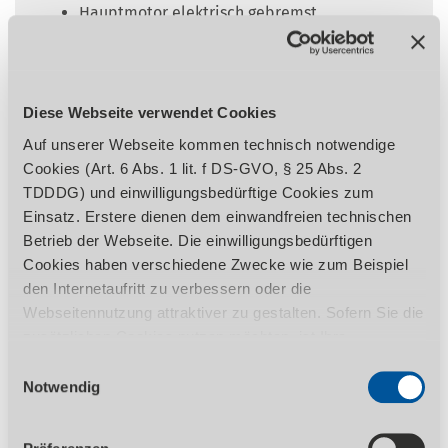
Hauptmotor elektrisch gebremst
Rechts-/Linkslauf am Bettschlitten
schaltbar
Zweikanalige Sicherheitselektronik
Schalter mit Lebenszyklusberechnung
Diese Webseite verwendet Cookies
geprüft nach EN ISO 13849
Auf unserer Webseite kommen technisch notwendige
Perfekt rundlaufende Hauptspindel
Cookies (Art. 6 Abs. 1 lit. f DS-GVO, § 25 Abs. 2
garantiert hohe Belastbarkeit durch
TDDDG) und einwilligungsbedürftige Cookies zum
montierte Präzisions-Kegelrollenlager
Einsatz. Erstere dienen dem einwandfreien technischen
Mit Sicherheitsvorrichtung gegen
Betrieb der Webseite. Die einwilligungsbedürftigen
gleichzeitigen Betrieb von
Cookies haben verschiedene Zwecke wie zum Beispiel
Gewindeschneid- und
den Internetaufritt zu verbessern oder die
Vorschubmechanismus
Webseitennutzung attraktiver zu gestalten. Sofern Sie die
Sicherheitshandräder mit Ausrückfunktion
zusätzlichen Cookies nutzen möchten, ist Ihre
in der X- und Z- Achse
Einwilligung gemäß Art. 6 Abs. 1 lit. a DS-GVO, § 25 Abs.
Einwilligungsauswahl
Alle Zahnräder des Vorschubgetriebes aus
1 TDDDG erforderlich. Ihre erteilte Einwilligung können
Notwendig
Stahl, gehärtet und geschliffen, Wellen auf
Sie jederzeit durch Aufruf des Consent-Banners mit
Nadellagern alle Komponenten werden in
Wirkung für die Zukunft widerrufen. Nähere Informationen
einem Ölbad geschmiert