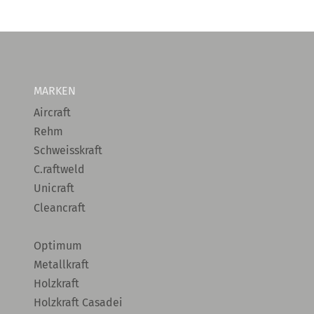
MARKEN
Aircraft
Rehm
Schweisskraft
C.raftweld
Unicraft
Cleancraft
Optimum
Metallkraft
Holzkraft
Holzkraft Casadei