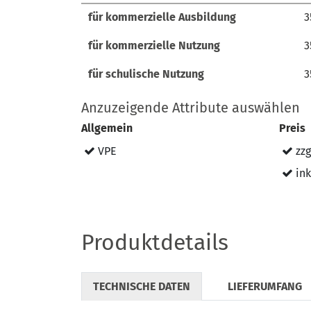
Bezeichnung
A
für kommerzielle Ausbildung
für kommerzielle Ausbildung
3
3
für kommerzielle Nutzung
für kommerzielle Nutzung
3
3
für schulische Nutzung
für schulische Nutzung
3
3
Anzuzeigende Attribute auswählen
Allgemein
Preis
VPE
zzg
ink
Produktdetails
TECHNISCHE DATEN
LIEFERUMFANG