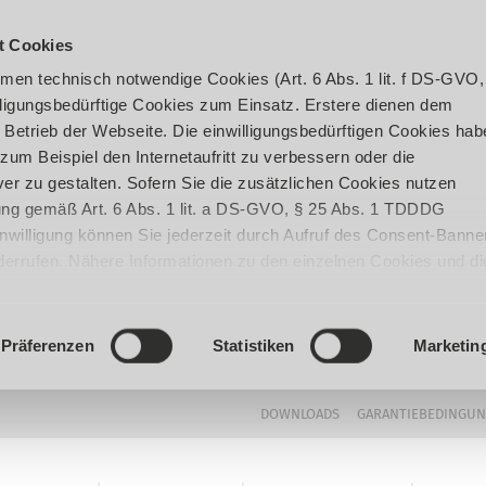
t Cookies
en technisch notwendige Cookies (Art. 6 Abs. 1 lit. f DS-GVO,
ligungsbedürftige Cookies zum Einsatz. Erstere dienen dem
 Betrieb der Webseite. Die einwilligungsbedürftigen Cookies hab
um Beispiel den Internetaufritt zu verbessern oder die
er zu gestalten. Sofern Sie die zusätzlichen Cookies nutzen
igung gemäß Art. 6 Abs. 1 lit. a DS-GVO, § 25 Abs. 1 TDDDG
 Einwilligung können Sie jederzeit durch Aufruf des Consent-Banne
iderrufen. Nähere Informationen zu den einzelnen Cookies und di
enden Datenverarbeitung können Sie unserer
Datenschutzerklär
Präferenzen
Statistiken
Marketin
DOWNLOADS
GARANTIEBEDINGU