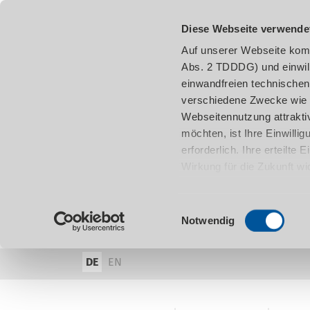
Diese Webseite verwende
Auf unserer Webseite komm
Abs. 2 TDDDG) und einwil
einwandfreien technischen
verschiedene Zwecke wie z
Webseitennutzung attraktiv
möchten, ist Ihre Einwill
erforderlich. Ihre erteilte
Wirkung für die Zukunft w
damit in Verbindung steh
entnehmen.
Einwilligungsauswahl
Notwendig
DE
EN