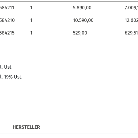
rt.-Nr.
Allgemein
VPE
Preis
EUR zzgl. Ust.
EUR i
584211
584211
1
5.890,00
7.009,
584210
584210
1
10.590,00
12.602
584215
584215
1
529,00
629,51
l. Ust.
l. 19% Ust.
HERSTELLER