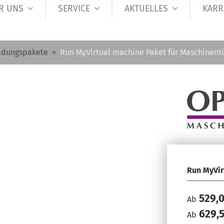
R UNS
SERVICE
AKTUELLES
KARR
ldungspakete
Run MyVirtual machine Paket für Maschinent
Run MyVir
529,
Ab
629,5
Ab