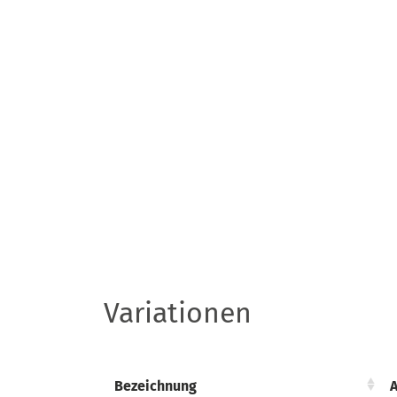
Variationen
Bezeichnung
Bezeichnung
A
A