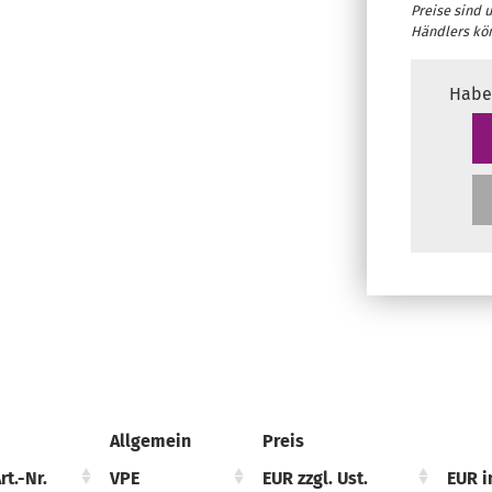
Preise sind 
Händlers kö
Habe
Allgemein
Preis
rt.-Nr.
rt.-Nr.
VPE
EUR zzgl. Ust.
EUR i