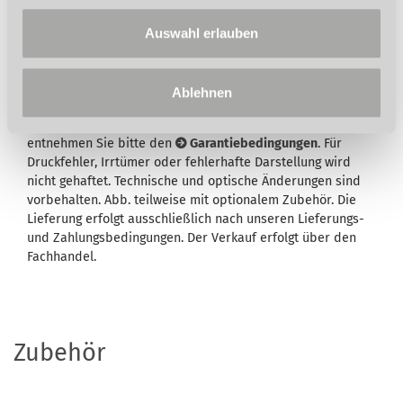
Auswahl erlauben
Wird in der Artikelbeschreibung und/oder in der
Beschreibung des Lieferumfangs eine Garantie
ausgewiesen, bleiben Ihre gesetzlichen
Ablehnen
Mangelhaftungsrechte Ihrem Verkäufer gegenüber hiervon
unberührt. Umfang, Dauer, Inhalt und den Garantiegeber
entnehmen Sie bitte den
Garantiebedingungen
. Für
Druckfehler, Irrtümer oder fehlerhafte Darstellung wird
nicht gehaftet. Technische und optische Änderungen sind
vorbehalten. Abb. teilweise mit optionalem Zubehör. Die
Lieferung erfolgt ausschließlich nach unseren Lieferungs-
und Zahlungsbedingungen. Der Verkauf erfolgt über den
Fachhandel.
Zubehör