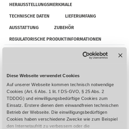
HERAUSSTELLUNGSMERKMALE
TECHNISCHE DATEN
LIEFERUMFANG
AUSSTATTUNG
ZUBEHÖR
REGULATORISCHE PRODUKTINFORMATIONEN
Zweistufiger Qualitäts-Industrie-
Elektromotor
Diese Webseite verwendet Cookies
Hohe Laufruhe durch geschliffene, im
Auf unserer Webseite kommen technisch notwendige
Ölbad laufende Getriebezahnräder
Cookies (Art. 6 Abs. 1 lit. f DS-GVO, § 25 Abs. 2
Bohrtiefenanschlag
TDDDG) und einwilligungsbedürftige Cookies zum
Gewindeschneidfunktion
Einsatz. Erstere dienen dem einwandfreien technischen
Höhenverstellbarer Getriebekopf und
Betrieb der Webseite. Die einwilligungsbedürftigen
Bohrtisch
Cookies haben verschiedene Zwecke wie zum Beispiel
Rechts-/Linkslauf
den Internetaufritt zu verbessern oder die
Getriebekopf seitlich kippen ± 45°