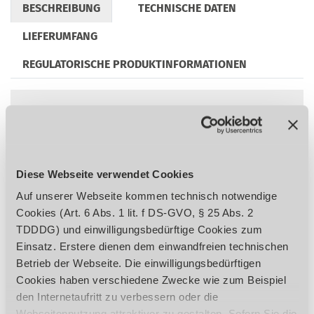
BESCHREIBUNG
TECHNISCHE DATEN
LIEFERUMFANG
REGULATORISCHE PRODUKTINFORMATIONEN
Laufruhiger und leistungsstarker
Elektromotor
Zwei Geschwindigkeitsstufen
Diese Webseite verwendet Cookies
Rechts-/Linkslauf
Keilriemenabdeckung mit
Auf unserer Webseite kommen technisch notwendige
Sicherheitsschalter
Cookies (Art. 6 Abs. 1 lit. f DS-GVO, § 25 Abs. 2
Digitale Drehzahlanzeige im Gehäuse
TDDDG) und einwilligungsbedürftige Cookies zum
integriert
Einsatz. Erstere dienen dem einwandfreien technischen
Rundlaufgenauigkeit garantiert kleiner als
Betrieb der Webseite. Die einwilligungsbedürftigen
0,015 mm in der Bohrpinole gemessen
Cookies haben verschiedene Zwecke wie zum Beispiel
Höhenverstellbarer Futterschutz mit
den Internetaufritt zu verbessern oder die
Mikroschalter für den größtmöglicher
Webseitennutzung attraktiver zu gestalten. Sofern Sie die