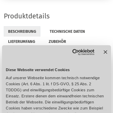
Produktdetails
BESCHREIBUNG
TECHNISCHE DATEN
LIEFERUMFANG
ZUBEHÖR
REGULATORISCHE PRODUKTINFORMATIONEN
Diese Webseite verwendet Cookies
Industrie Qualität Antriebsmotor
Auf unserer Webseite kommen technisch notwendige
Sicherheitselektrik in 24 V Gleichspannung
Cookies (Art. 6 Abs. 1 lit. f DS-GVO, § 25 Abs. 2
Garantierte Rundlaufgenauigkeit ≤ 0,02
TDDDG) und einwilligungsbedürftige Cookies zum
mm in der Bohrspindel gemessen
Einsatz. Erstere dienen dem einwandfreien technischen
Bedienungsfreundlicher
Betrieb der Webseite. Die einwilligungsbedürftigen
Sicherheitsschalter nach IP 54
Cookies haben verschiedene Zwecke wie zum Beispiel
Bohrspindel mit Präzisionskugellagern