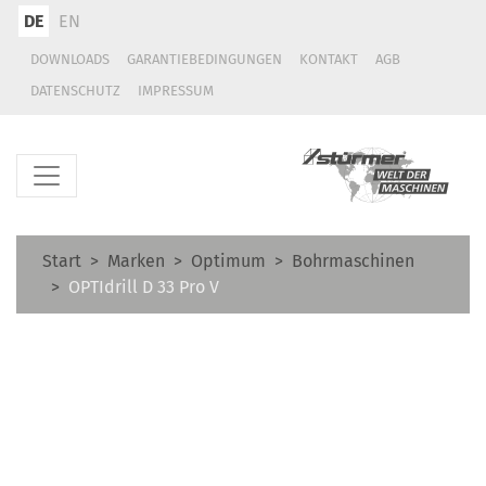
DE
EN
DOWNLOADS
GARANTIEBEDINGUNGEN
KONTAKT
AGB
DATENSCHUTZ
IMPRESSUM
Start
Marken
Optimum
Bohrmaschinen
OPTIdrill D 33 Pro V