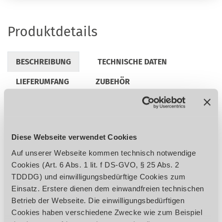
Produktdetails
BESCHREIBUNG
TECHNISCHE DATEN
LIEFERUMFANG
ZUBEHÖR
REGULATORISCHE PRODUKTINFORMATIONEN
Diese Webseite verwendet Cookies
Industrie Qualität Antriebsmotor
Auf unserer Webseite kommen technisch notwendige
Sicherheitselektrik in 24 V Gleichspannung
Cookies (Art. 6 Abs. 1 lit. f DS-GVO, § 25 Abs. 2
Garantierte Rundlaufgenauigkeit ≤ 0,02
TDDDG) und einwilligungsbedürftige Cookies zum
mm in der Bohrspindel gemessen
Einsatz. Erstere dienen dem einwandfreien technischen
Bedienungsfreundlicher
Betrieb der Webseite. Die einwilligungsbedürftigen
Sicherheitsschalter nach IP 54
Cookies haben verschiedene Zwecke wie zum Beispiel
Bohrspindel mit Präzisionskugellagern