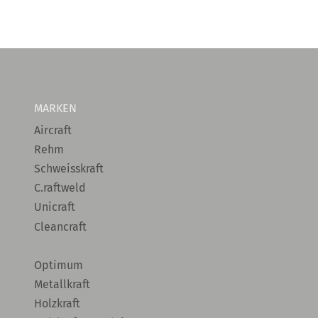
MARKEN
Aircraft
Rehm
Schweisskraft
C.raftweld
Unicraft
Cleancraft
Optimum
Metallkraft
Holzkraft