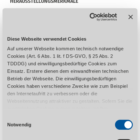
HERAUSSTELLUNGSMERKMALE
TECHNISCHE DATEN
LIEFERUMFANG
ZUBEHÖR
REGULATORISCHE PRODUKTINFORMATIONEN
Diese Webseite verwendet Cookies
Auf unserer Webseite kommen technisch notwendige
Cookies (Art. 6 Abs. 1 lit. f DS-GVO, § 25 Abs. 2
TDDDG) und einwilligungsbedürftige Cookies zum
Garantierte Rundlaufgenauigkeit ≤ 0,02
Einsatz. Erstere dienen dem einwandfreien technischen
mm gemessen in der Bohrspindel
Betrieb der Webseite. Die einwilligungsbedürftigen
Bohrspindel mit Präzisionskugellager
Cookies haben verschiedene Zwecke wie zum Beispiel
Hochwertiges Schnellspannbohrfutter
den Internetaufritt zu verbessern oder die
Höhenverstellbare Futterschutzabdeckung
Webseitennutzung attraktiver zu gestalten. Sofern Sie die
Arbeitstisch von +45° bis -45° verstellbar
zusätzlichen Cookies nutzen möchten, ist Ihre
Mit hoher praktischer Leistung
Einwilligung gemäß Art. 6 Abs. 1 lit. a DS-GVO, § 25 Abs.
Einwilligungsauswahl
1 TDDDG erforderlich. Ihre erteilte Einwilligung können
Notwendig
Sie jederzeit durch Aufruf des Consent-Banners mit
Auf diesen Artikel erhalten Sie die 3-Jahres
Wirkung für die Zukunft widerrufen. Nähere Informationen