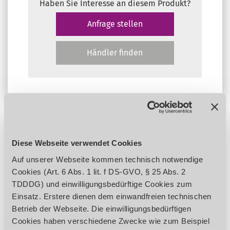
Haben Sie Interesse an diesem Produkt?
Anfrage stellen
Händler finden
Variationen
Diese Webseite verwendet Cookies
Auf unserer Webseite kommen technisch notwendige
Allgemein
Preis
Cookies (Art. 6 Abs. 1 lit. f DS-GVO, § 25 Abs. 2
Bezeichnung
Bezeichnung
Art.-Nr.
Art.-Nr.
VPE
EUR zzgl
TDDDG) und einwilligungsbedürftige Cookies zum
Bezeichnung
Art.-Nr.
Allgemein
VPE
Preis
EUR zzgl
Einsatz. Erstere dienen dem einwandfreien technischen
für 1,75 mm Filament
für 1,75 mm Filament
3562302
3562302
1
Preis au
Betrieb der Webseite. Die einwilligungsbedürftigen
für 2,85 mm Filament
für 2,85 mm Filament
3562308
3562308
1
Preis au
Cookies haben verschiedene Zwecke wie zum Beispiel