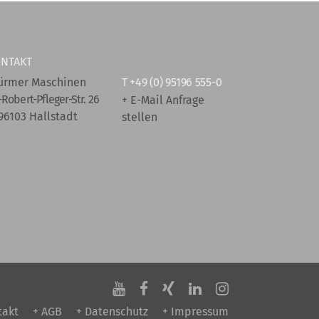
NTAKT
ürmer Maschinen
T
+49 (0) 95196 555-0
-Robert-Pfleger-Str. 26
+ E-Mail Anfrage
96103 Hallstadt
stellen
takt
+ AGB
+ Datenschutz
+ Impressum