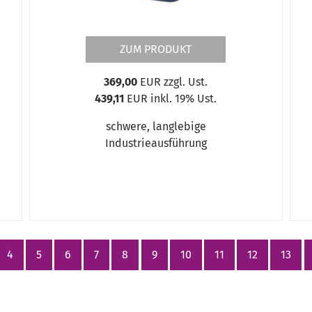
ZUM PRODUKT
n
369,00
EUR zzgl. Ust.
439,11
EUR inkl. 19% Ust.
schwere, langlebige
Industrieausführung
4
5
6
7
8
9
10
11
12
13