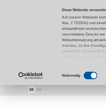
Diese Webseite verwende
Auf unserer Webseite komm
Abs. 2 TDDDG) und einwil
einwandfreien technischen
verschiedene Zwecke wie z
Webseitennutzung attraktiv
möchten, ist Ihre Einwill
erforderlich. Ihre erteilte
Wirkung für die Zukunft w
damit in Verbindung steh
entnehmen.
Einwilligungsauswahl
Notwendig
DE
EN