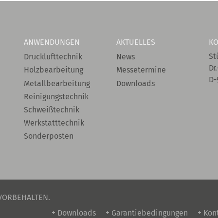
ANWENDUNGEN
AKTUELLES
KO
St
Drucklufttechnik
News
Dr.
Holzbearbeitung
Messetermine
D-
Metallbearbeitung
Downloads
Reinigungstechnik
Schweißtechnik
Werkstatttechnik
Sonderposten
 VORBEHALTEN.
+ Downloads
+ Garantiebedingungen
+ Kon