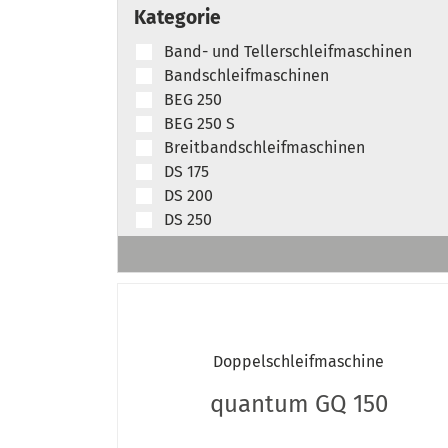
Kategorie
Band- und Tellerschleifmaschinen
Bandschleifmaschinen
BEG 250
BEG 250 S
Breitbandschleifmaschinen
DS 175
DS 200
DS 250
DS 300
Durchlaufbandschleifmaschinen
FSM 1545
FSM 2045
FSM 2550
Doppelschleifmaschine
FSM 2550 DT
FSM 2550 Lagerausstattung
quantum GQ 150
FSM 2550 PRO
FSM 3060