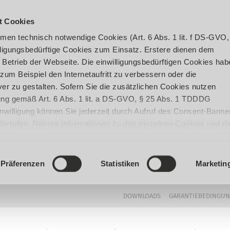
t Cookies
en technisch notwendige Cookies (Art. 6 Abs. 1 lit. f DS-GVO,
ligungsbedürftige Cookies zum Einsatz. Erstere dienen dem
 Betrieb der Webseite. Die einwilligungsbedürftigen Cookies hab
um Beispiel den Internetaufritt zu verbessern oder die
er zu gestalten. Sofern Sie die zusätzlichen Cookies nutzen
igung gemäß Art. 6 Abs. 1 lit. a DS-GVO, § 25 Abs. 1 TDDDG
 Einwilligung können Sie jederzeit durch Aufruf des Consent-Banne
iderrufen. Nähere Informationen zu den einzelnen Cookies und di
enden Datenverarbeitung können Sie unserer
Datenschutzerklär
Präferenzen
Statistiken
Marketin
DOWNLOADS
GARANTIEBEDINGU