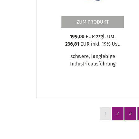
OPTIpolish GU 20P (400 V)
OPTIpolish GU 25P
OPTIpolish GU 35P
ZUM PRODUKT
OPTIpolish GZ 40P
Rohr- und Profilendenschleifmaschine
199,00
EUR zzgl. Ust.
SM 100
236,81
EUR inkl. 19% Ust.
Tellerschleifmaschinen
Zweiband-Schleifmaschinen
schwere, langlebige
Industrieausführung
1
2
3