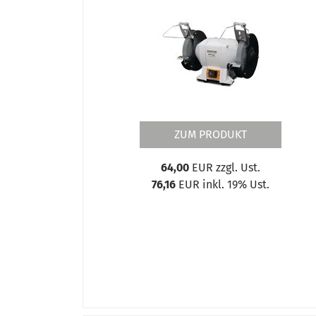
FSM 3060 DT
FSM 3060 Lagerausstattung
FSM 3060 PRO
FSM 4080
FSM 4080 DT
FSM 4080 Lagerausstattung
FSM 4080 PRO
FSM 50100
ZUM PRODUKT
FSM 60150
FSM 70200
64,00
EUR zzgl. Ust.
GQ 120
76,16
EUR inkl. 19% Ust.
GQ 150
GQ 150 B
GQ 150 Q
GQ 200
GQ-D13
Langbandschleifmaschinen
MMSM 150-2
OPTIgrind GB 100S