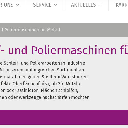
R UNS
SERVICE
AKTUELLES
KARR
nd Poliermaschinen für Metall
f- und Poliermaschinen f
le Schleif- und Polierarbeiten in Industrie
it unserem umfangreichen Sortiment an
liermaschinen geben Sie Ihren Werkstücken
rfekte Oberflächenfinish, ob Sie Metalle
ten oder satinieren, Flächen schleifen,
rnen oder Werkzeuge nachschärfen möchten.