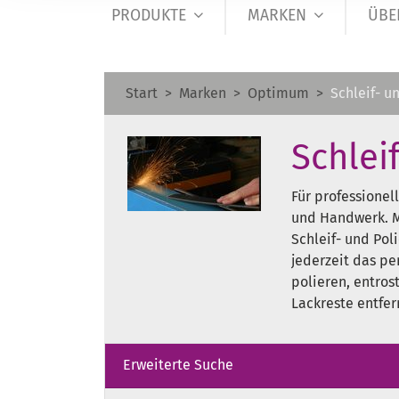
PRODUKTE
MARKEN
ÜBE
Start
Marken
Optimum
Schleif- u
Schlei
Für professionel
und Handwerk. M
Schleif- und Po
jederzeit das pe
polieren, entros
Lackreste entfe
Erweiterte Suche