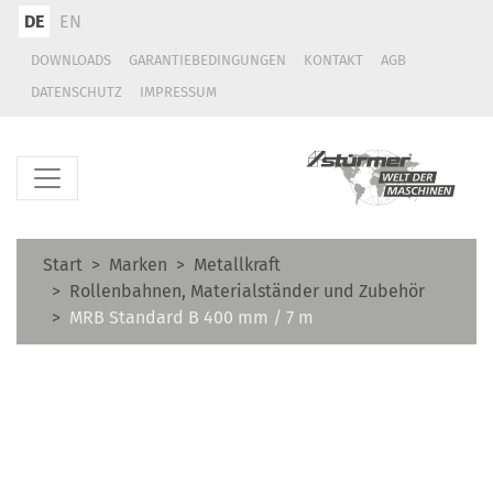
DE
EN
DOWNLOADS
GARANTIEBEDINGUNGEN
KONTAKT
AGB
DATENSCHUTZ
IMPRESSUM
Start
Marken
Metallkraft
Rollenbahnen, Materialständer und Zubehör
MRB Standard B 400 mm / 7 m