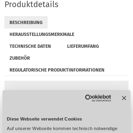
Produktdetails
BESCHREIBUNG
HERAUSSTELLUNGSMERKMALE
TECHNISCHE DATEN
LIEFERUMFANG
ZUBEHÖR
REGULATORISCHE PRODUKTINFORMATIONEN
Ideal zum Sägen von Stahl, Aluminium,
Kupfer, PVC und Teflon
Stufenlose, elektronische
Geschwindigkeitsregelung von 30 - 80
Diese Webseite verwendet Cookies
m/min
Auf unserer Webseite kommen technisch notwendige
Besonders geräuscharm - bis zu 60% leiser