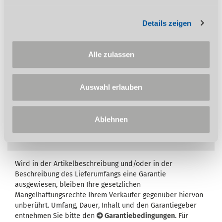
Druckguss (nachjustierbar ab MBS 125) und
mit stabiler Transportsicherung
Details zeigen
Zwei bewegliche, einstellbare
Sägebandführungen mit Späneabstreifer
aus Metall
Alle zulassen
Besonders stabile Bodenplatte mit
rutschsicheren Füßen
Sehr servicefreundlich, da Bauteile sehr
Auswahl erlauben
leicht zugänglich
Ablehnen
Wird in der Artikelbeschreibung und/oder in der
Beschreibung des Lieferumfangs eine Garantie
ausgewiesen, bleiben Ihre gesetzlichen
Mangelhaftungsrechte Ihrem Verkäufer gegenüber hiervon
unberührt. Umfang, Dauer, Inhalt und den Garantiegeber
entnehmen Sie bitte den
Garantiebedingungen
. Für