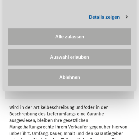
Unterbau mit Aufspanntisch und Fahrwerk
im Zubehör erhältlich
Details zeigen
Auf diesen Artikel erhalten Sie die 3-Jahres
Alle zulassen
Stürmer Garantie bei Online-Registrierung.
Garantie nur für Endkunden in Deutschland
Auswahl erlauben
und Österreich anwendbar.
Ablehnen
Wird in der Artikelbeschreibung und/oder in der
Beschreibung des Lieferumfangs eine Garantie
ausgewiesen, bleiben Ihre gesetzlichen
Mangelhaftungsrechte Ihrem Verkäufer gegenüber hiervon
unberührt. Umfang, Dauer, Inhalt und den Garantiegeber