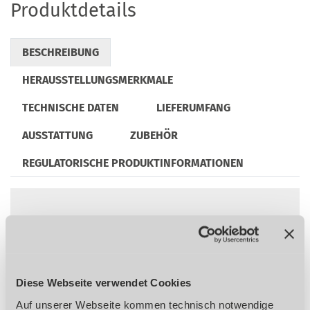
Produktdetails
BESCHREIBUNG
HERAUSSTELLUNGSMERKMALE
TECHNISCHE DATEN
LIEFERUMFANG
AUSSTATTUNG
ZUBEHÖR
REGULATORISCHE PRODUKTINFORMATIONEN
Maschinenkopf von 0 bis 90 Grad
schwenkbar
Schnellwechseleinsatz mit Rutschkupplung
für sicheres Gewindeschneiden ohne
Diese Webseite verwendet Cookies
Bruchgefahr
Auf unserer Webseite kommen technisch notwendige
Rechts-Links-Lauf am Maschinenkopf