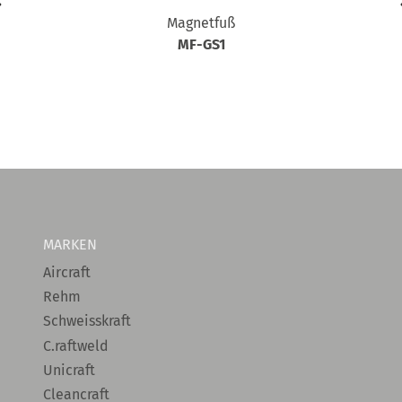
Magnetfuß
MF-GS1
MARKEN
Aircraft
Rehm
Schweisskraft
C.raftweld
Unicraft
Cleancraft