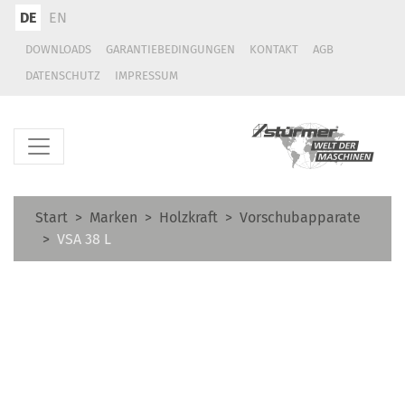
DE
EN
DOWNLOADS
GARANTIEBEDINGUNGEN
KONTAKT
AGB
DATENSCHUTZ
IMPRESSUM
Start
Marken
Holzkraft
Vorschubapparate
VSA 38 L