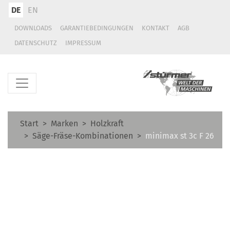
DE
EN
DOWNLOADS
GARANTIEBEDINGUNGEN
KONTAKT
AGB
DATENSCHUTZ
IMPRESSUM
Start
Marken
Holzkraft
Säge-Fräse-Kombinationen
minimax st 3c F 26