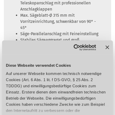
Teleskopanschlag mit professionellen
Anschlagklappen
Max. Sägeblatt-Ø 315 mm mit
Vorritzeinrichtung, schwenkbar von 90° -
45°
Säge-Parallelanschlag mit Feineinstellung
Stabiles Sägeaggregat und groß
dimensioniertes Grauguss-Fräsaggregat mit
zweiseitiger Schwenksegmentführung
gewährleisten höchste Stabilität, Präzision,
Laufruhe und lange Lebensdauer, 6 Jahre
Diese Webseite verwendet Cookies
Holzkraft-Garantie auf Verschleiß der
Auf unserer Webseite kommen technisch notwendige
Schwenksegmente
Cookies (Art. 6 Abs. 1 lit. f DS-GVO, § 25 Abs. 2
Solider und präziser Maschinentisch aus
TDDDG) und einwilligungsbedürftige Cookies zum
spannungsfreiem Grauguss
Einsatz. Erstere dienen dem einwandfreien technischen
Drei Fräsgeschwindigkeiten, manuell
Betrieb der Webseite. Die einwilligungsbedürftigen
verstellbar von 3500 - 10000 min⁻¹
Cookies haben verschiedene Zwecke wie zum Beispiel
Mit Rechts-Linkslauf der Frässpindel
den Internetaufritt zu verbessern oder die
Serienmäßige Bogenfrässchutzhaube