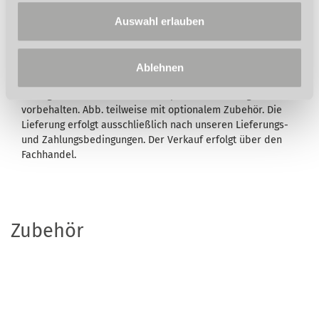
Beschreibung des Lieferumfangs eine Garantie
ausgewiesen, bleiben Ihre gesetzlichen
Auswahl erlauben
Mangelhaftungsrechte Ihrem Verkäufer gegenüber hiervon
unberührt. Umfang, Dauer, Inhalt und den Garantiegeber
entnehmen Sie bitte den
Garantiebedingungen
. Für
Ablehnen
Druckfehler, Irrtümer oder fehlerhafte Darstellung wird
nicht gehaftet. Technische und optische Änderungen sind
vorbehalten. Abb. teilweise mit optionalem Zubehör. Die
Lieferung erfolgt ausschließlich nach unseren Lieferungs-
und Zahlungsbedingungen. Der Verkauf erfolgt über den
Fachhandel.
Zubehör