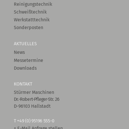
Reinigungstechnik
Schweißtechnik
Werkstatttechnik
Sonderposten
AKTUELLES
News
Messetermine
Downloads
KONTAKT
Stürmer Maschinen
Dr.-Robert-Pfleger-Str. 26
D-96103 Hallstadt
T
+49 (0) 95196 555-0
+ E-Mail Anfrage stellen