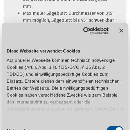
mm
Maximaler Sägeblatt-Durchmesser von 315
mm möglich, Sägeblatt bis 45° schwenkbar
Großer Besäumrahmen (960 x 600 mm) mit
bis 2660 mm ausziehbarem Aluminium-
Teleskopanschlag
Stark verrippte Abricht-Arbeitstische aus
Diese Webseite verwendet Cookies
Grauguss, nachgeglüht und spannungsfrei
Auf unserer Webseite kommen technisch notwendige
für jahrzehntelange Stabilität und Planheit
Cookies (Art. 6 Abs. 1 lit. f DS-GVO, § 25 Abs. 2
Schrägverzahnte Stahleinzugswalze für
TDDDG) und einwilligungsbedürftige Cookies zum
gleichmäßigen Materialeinzug
Einsatz. Erstere dienen dem einwandfreien technischen
Drei Fräsgeschwindigkeiten, manuell
Betrieb der Webseite. Die einwilligungsbedürftigen
einstellbar
Cookies haben verschiedene Zwecke wie zum Beispiel
Frässpindel mit Rechts-Linkslauf
den Internetaufritt zu verbessern oder die
Drei unabhängige Industriemotoren
Webseitennutzung attraktiver zu gestalten. Sofern Sie die
Mit abschließbarem Hauptschalter,
zusätzlichen Cookies nutzen möchten, ist Ihre
Motorschutzschalter, Not-Aus-Schalter
Einwilligung gemäß Art. 6 Abs. 1 lit. a DS-GVO, § 25 Abs.
Einwilligungsauswahl
1 TDDDG erforderlich. Ihre erteilte Einwilligung können