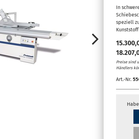
In schwer
Schiebesc
speziell 
Kunststoff
15.300,
18.207,
Preise sind 
Händlers kö
Art.-Nr.
55
Manuelle Hö
Zwei Schnitt
Habe
Ein/Ausschal