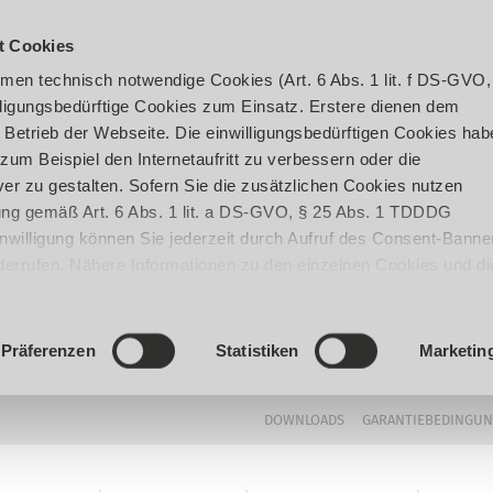
t Cookies
en technisch notwendige Cookies (Art. 6 Abs. 1 lit. f DS-GVO,
ligungsbedürftige Cookies zum Einsatz. Erstere dienen dem
 Betrieb der Webseite. Die einwilligungsbedürftigen Cookies hab
um Beispiel den Internetaufritt zu verbessern oder die
er zu gestalten. Sofern Sie die zusätzlichen Cookies nutzen
igung gemäß Art. 6 Abs. 1 lit. a DS-GVO, § 25 Abs. 1 TDDDG
 Einwilligung können Sie jederzeit durch Aufruf des Consent-Banne
iderrufen. Nähere Informationen zu den einzelnen Cookies und di
enden Datenverarbeitung können Sie unserer
Datenschutzerklär
Präferenzen
Statistiken
Marketin
DOWNLOADS
GARANTIEBEDINGU