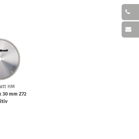
att HM
 x 30 mm Z72
itiv