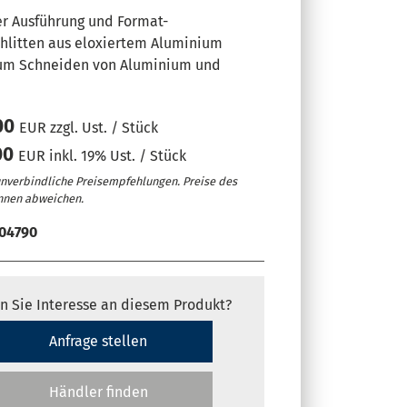
er Ausführung und Format-
hlitten aus eloxiertem Aluminium
zum Schneiden von Aluminium und
00
EUR zzgl. Ust. / Stück
00
EUR inkl. 19% Ust. / Stück
unverbindliche Preisempfehlungen. Preise des
nnen abweichen.
04790
henverstellung und Schwenkung des Sägeaggregats per Hand
geschwindigkeiten über Inverter schaltbar
n Sie Interesse an diesem Produkt?
ter für die Mikrosprüheinrichtung
Anfrage stellen
Händler finden