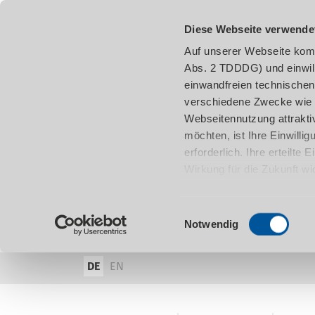
Diese Webseite verwende
Auf unserer Webseite komm
Abs. 2 TDDDG) und einwil
einwandfreien technischen
verschiedene Zwecke wie z
Webseitennutzung attraktiv
möchten, ist Ihre Einwill
erforderlich. Ihre erteilte
Wirkung für die Zukunft w
damit in Verbindung steh
entnehmen.
Einwilligungsauswahl
Notwendig
DE
EN