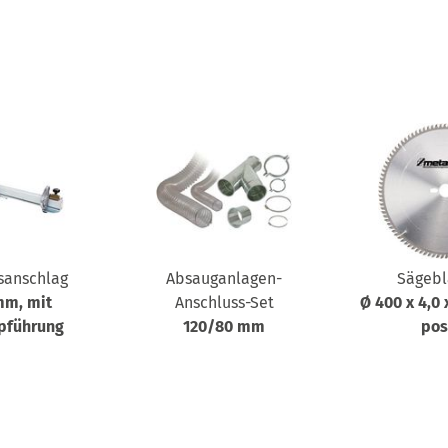
sanschlag
Absauganlagen-
Sägebl
mm, mit
Anschluss-Set
Ø 400 x 4,0
pführung
120/80 mm
pos