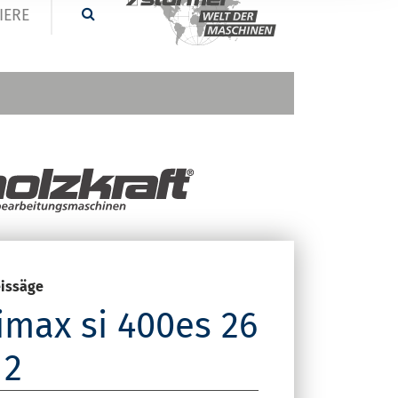
IERE
issäge
imax si 400es 26
 2