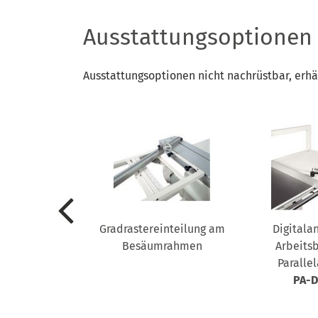
Ausstattungsoptionen
Ausstattungsoptionen nicht nachrüstbar, erhä
anschlag
Gradrastereinteilung am
Digitala
LCD-Anzeigen
Besäumrahmen
Arbeits
lagposition
Paralle
PA-D