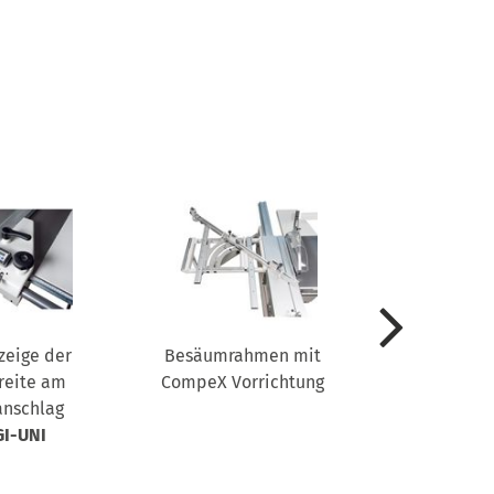
zeige der
Besäumrahmen mit
Längsan
reite am
CompeX Vorrichtung
mit drei LC
anschlag
der Anschl
GI-UNI