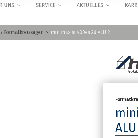
R UNS
SERVICE
AKTUELLES
KARR
 / Formatkreissägen
minimax si 400es 26 ALU 2
Formatkre
min
ALU