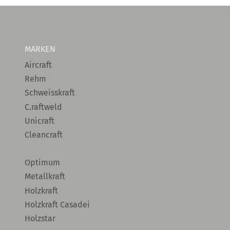
MARKEN
Aircraft
Rehm
Schweisskraft
C.raftweld
Unicraft
Cleancraft
Optimum
Metallkraft
Holzkraft
Holzkraft Casadei
Holzstar