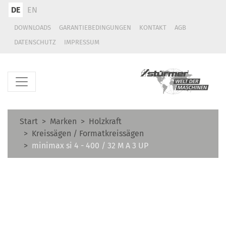
DE
EN
DOWNLOADS
GARANTIEBEDINGUNGEN
KONTAKT
AGB
DATENSCHUTZ
IMPRESSUM
Start
Marken
Holzkraft
Kreissägen / Formatkreissägen
minimax si 4 - 400 / 32 M A 3 UP