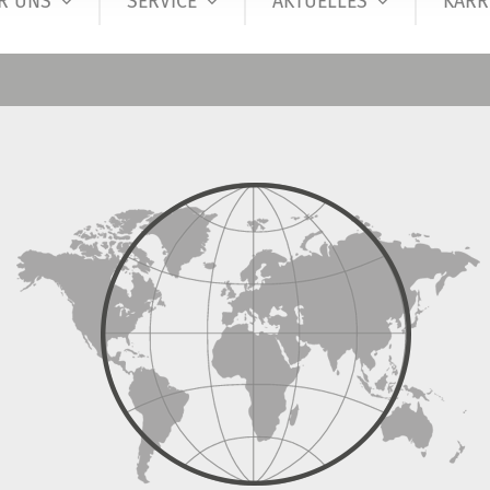
R UNS
SERVICE
AKTUELLES
KARR