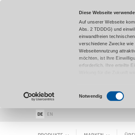
Diese Webseite verwende
Auf unserer Webseite komm
Abs. 2 TDDDG) und einwil
einwandfreien technischen
verschiedene Zwecke wie z
Webseitennutzung attraktiv
möchten, ist Ihre Einwill
erforderlich. Ihre erteilte
Wirkung für die Zukunft w
damit in Verbindung steh
entnehmen.
Einwilligungsauswahl
Notwendig
DE
EN