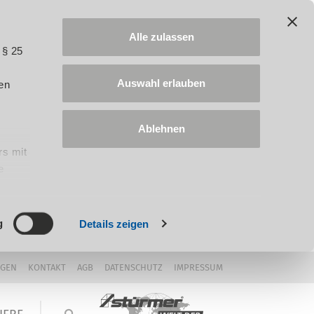
Alle zulassen
 § 25
Auswahl erlauben
en
Ablehnen
rs mit
e
ung
g
Details zeigen
NGEN
KONTAKT
AGB
DATENSCHUTZ
IMPRESSUM