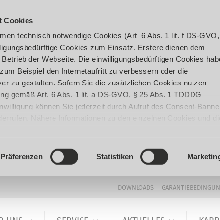
t Cookies
en technisch notwendige Cookies (Art. 6 Abs. 1 lit. f DS-GVO,
ligungsbedürftige Cookies zum Einsatz. Erstere dienen dem
 Betrieb der Webseite. Die einwilligungsbedürftigen Cookies hab
um Beispiel den Internetaufritt zu verbessern oder die
er zu gestalten. Sofern Sie die zusätzlichen Cookies nutzen
igung gemäß Art. 6 Abs. 1 lit. a DS-GVO, § 25 Abs. 1 TDDDG
 Einwilligung können Sie jederzeit durch Aufruf des Consent-Banne
iderrufen. Nähere Informationen zu den einzelnen Cookies und di
enden Datenverarbeitung können Sie unserer
Datenschutzerklär
Präferenzen
Statistiken
Marketin
DOWNLOADS
GARANTIEBEDINGU