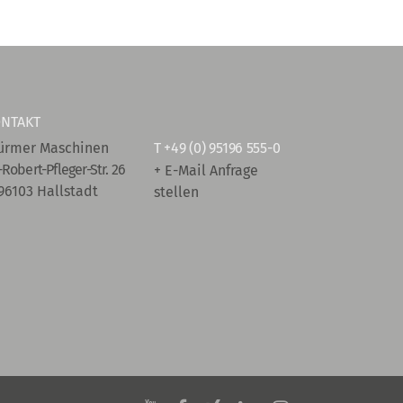
NTAKT
ürmer Maschinen
T
+49 (0) 95196 555-0
-Robert-Pfleger-Str. 26
+ E-Mail Anfrage
96103 Hallstadt
stellen