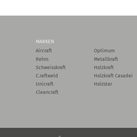
MARKEN
Aircraft
Optimum
Rehm
Metallkraft
Schweisskraft
Holzkraft
C.raftweld
Holzkraft Casadei
Unicraft
Holzstar
Cleancraft