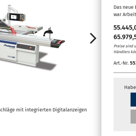
Das neue 
war Arbeit
55.445
65.979,
Preise sind 
Händlers kö
Art.-Nr.
55
Steuerung üb
Habe
Verbindung z
für Industrie
Verbindung m
chläge mit integrierten Digitalanzeigen