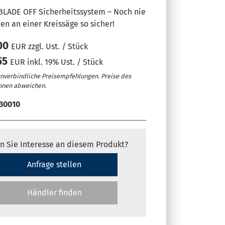
BLADE OFF Sicherheitssystem – Noch nie
en an einer Kreissäge so sicher!
,00
EUR zzgl. Ust. / Stück
55
EUR inkl. 19% Ust. / Stück
unverbindliche Preisempfehlungen. Preise des
nnen abweichen.
30010
er 10“ eye-S Bedienkonsole mit "Maestro active" Benutzerobe
n Sie Interesse an diesem Produkt?
wischen Maschinen, die zum gleichen Pool gehören möglich, 
 4.0
Anfrage stellen
it "SCM Thundercut" möglich
Händler finden