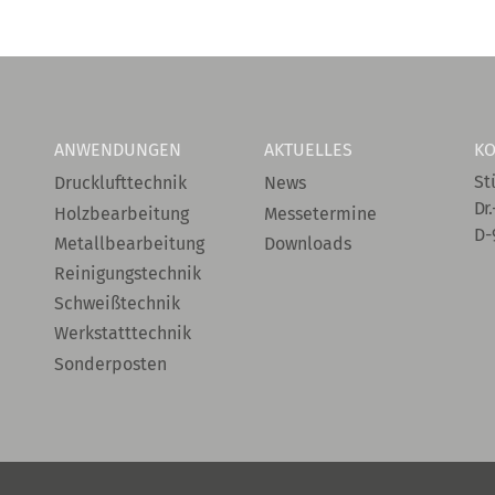
ANWENDUNGEN
AKTUELLES
KO
St
Drucklufttechnik
News
Dr.
Holzbearbeitung
Messetermine
D-
Metallbearbeitung
Downloads
Reinigungstechnik
Schweißtechnik
Werkstatttechnik
Sonderposten