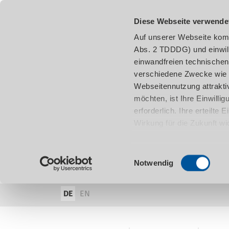
Diese Webseite verwende
Auf unserer Webseite komm
Abs. 2 TDDDG) und einwil
einwandfreien technischen
verschiedene Zwecke wie z
Webseitennutzung attraktiv
möchten, ist Ihre Einwill
erforderlich. Ihre erteilte
Wirkung für die Zukunft w
damit in Verbindung steh
entnehmen.
Einwilligungsauswahl
Notwendig
DE
EN