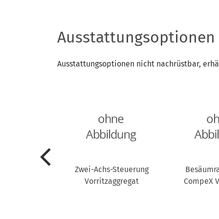
Ausstattungsoptionen
Ausstattungsoptionen nicht nachrüstbar, erhä
ode-Leser
Zwei-Achs-Steuerung
Besäumr
Vorritzaggregat
CompeX V