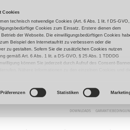
t Cookies
en technisch notwendige Cookies (Art. 6 Abs. 1 lit. f DS-GVO,
ligungsbedürftige Cookies zum Einsatz. Erstere dienen dem
 Betrieb der Webseite. Die einwilligungsbedürftigen Cookies hab
um Beispiel den Internetaufritt zu verbessern oder die
er zu gestalten. Sofern Sie die zusätzlichen Cookies nutzen
igung gemäß Art. 6 Abs. 1 lit. a DS-GVO, § 25 Abs. 1 TDDDG
 Einwilligung können Sie jederzeit durch Aufruf des Consent-Banne
iderrufen. Nähere Informationen zu den einzelnen Cookies und di
enden Datenverarbeitung können Sie unserer
Datenschutzerklär
Präferenzen
Statistiken
Marketin
DOWNLOADS
GARANTIEBEDINGU