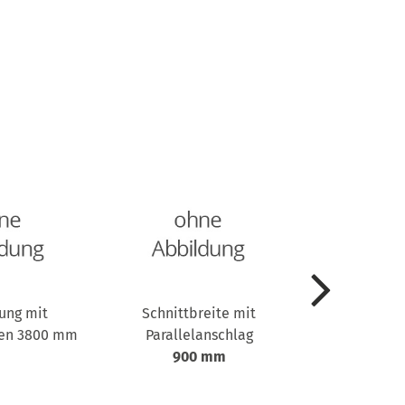
ung mit
Schnittbreite mit
Schnittbr
en 3800 mm
Parallelanschlag
Parallel
900 mm
1170