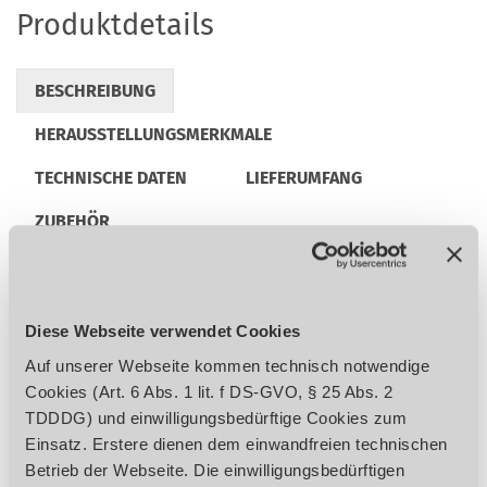
Produktdetails
BESCHREIBUNG
HERAUSSTELLUNGSMERKMALE
TECHNISCHE DATEN
LIEFERUMFANG
ZUBEHÖR
REGULATORISCHE PRODUKTINFORMATIONEN
Diese Webseite verwendet Cookies
Schwere Ausführung mit hohem
Auf unserer Webseite kommen technisch notwendige
Eigengewicht für maximale Laufruhe
Cookies (Art. 6 Abs. 1 lit. f DS-GVO, § 25 Abs. 2
Besonders ruhiger und präziser Lauf dank
TDDDG) und einwilligungsbedürftige Cookies zum
verwindungssteifem Maschinengehäuse
Einsatz. Erstere dienen dem einwandfreien technischen
Präzise einstellbarer Alu-Parallelanschlag
Betrieb der Webseite. Die einwilligungsbedürftigen