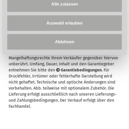
Alle zulassen
Auswahl erlauben
Wird in der Artikelbeschreibung und/oder in der
Ablehnen
Beschreibung des Lieferumfangs eine Garantie
ausgewiesen, bleiben Ihre gesetzlichen
Mangelhaftungsrechte Ihrem Verkäufer gegenüber hiervon
unberührt. Umfang, Dauer, Inhalt und den Garantiegeber
entnehmen Sie bitte den
Garantiebedingungen
. Für
Druckfehler, Irrtümer oder fehlerhafte Darstellung wird
nicht gehaftet. Technische und optische Änderungen sind
vorbehalten. Abb. teilweise mit optionalem Zubehör. Die
Lieferung erfolgt ausschließlich nach unseren Lieferungs-
und Zahlungsbedingungen. Der Verkauf erfolgt über den
Fachhandel.