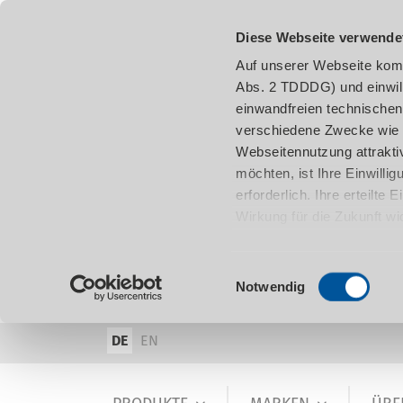
Diese Webseite verwende
Auf unserer Webseite komm
Abs. 2 TDDDG) und einwil
einwandfreien technischen
verschiedene Zwecke wie z
Webseitennutzung attraktiv
möchten, ist Ihre Einwill
erforderlich. Ihre erteilte
Wirkung für die Zukunft w
damit in Verbindung steh
entnehmen.
Einwilligungsauswahl
Notwendig
DE
EN