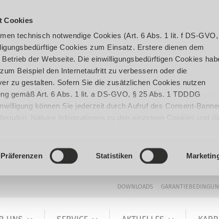
t Cookies
en technisch notwendige Cookies (Art. 6 Abs. 1 lit. f DS-GVO,
ligungsbedürftige Cookies zum Einsatz. Erstere dienen dem
 Betrieb der Webseite. Die einwilligungsbedürftigen Cookies hab
um Beispiel den Internetaufritt zu verbessern oder die
er zu gestalten. Sofern Sie die zusätzlichen Cookies nutzen
igung gemäß Art. 6 Abs. 1 lit. a DS-GVO, § 25 Abs. 1 TDDDG
 Einwilligung können Sie jederzeit durch Aufruf des Consent-Banne
iderrufen. Nähere Informationen zu den einzelnen Cookies und di
enden Datenverarbeitung können Sie unserer
Datenschutzerklär
Präferenzen
Statistiken
Marketin
DOWNLOADS
GARANTIEBEDINGU