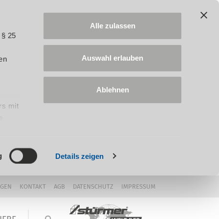
Alle zulassen
 § 25
Auswahl erlauben
en
Ablehnen
rs mit
e
ung
g
Details zeigen
NGEN
KONTAKT
AGB
DATENSCHUTZ
IMPRESSUM