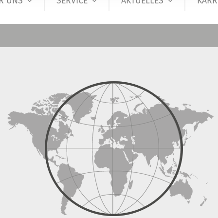
R UNS
SERVICE
AKTUELLES
KARR