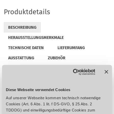
Produktdetails
BESCHREIBUNG
HERAUSSTELLUNGSMERKMALE
TECHNISCHE DATEN
LIEFERUMFANG
AUSSTATTUNG
ZUBEHÖR
REGULATORISCHE PRODUKTINFORMATIONEN
Diese Webseite verwendet Cookies
23 Bohrspindeln mit Schnellspannsystem,
fünf Schnellspannfutter im Lieferumfang
Auf unserer Webseite kommen technisch notwendige
enthalten
Cookies (Art. 6 Abs. 1 lit. f DS-GVO, § 25 Abs. 2
Massiver Arbeitstisch aus Stahl
TDDDG) und einwilligungsbedürftige Cookies zum