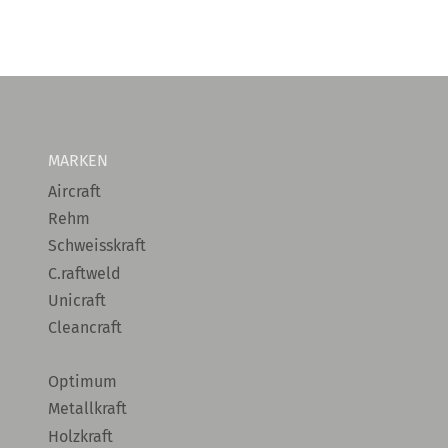
MARKEN
Aircraft
Rehm
Schweisskraft
C.raftweld
Unicraft
Cleancraft
Optimum
Metallkraft
Holzkraft