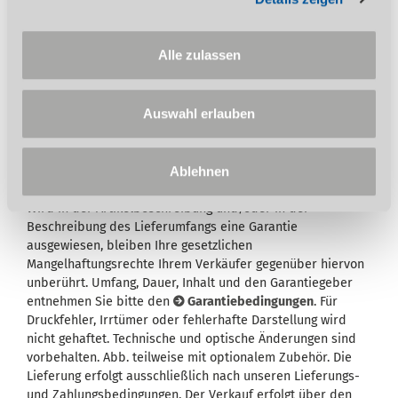
Auf diesen Artikel erhalten Sie die 3-Jahres
Stürmer Garantie bei Online-Registrierung.
Garantie nur für Endkunden in Deutschland
Alle zulassen
und Österreich anwendbar.
Auswahl erlauben
Ablehnen
Wird in der Artikelbeschreibung und/oder in der
Beschreibung des Lieferumfangs eine Garantie
ausgewiesen, bleiben Ihre gesetzlichen
Mangelhaftungsrechte Ihrem Verkäufer gegenüber hiervon
unberührt. Umfang, Dauer, Inhalt und den Garantiegeber
entnehmen Sie bitte den
Garantiebedingungen
. Für
Druckfehler, Irrtümer oder fehlerhafte Darstellung wird
nicht gehaftet. Technische und optische Änderungen sind
vorbehalten. Abb. teilweise mit optionalem Zubehör. Die
Lieferung erfolgt ausschließlich nach unseren Lieferungs-
und Zahlungsbedingungen. Der Verkauf erfolgt über den