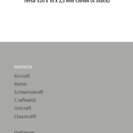
Tersa 520 x 10 x 2,3 mm Chrom (4 Stück)
MARKEN
Aircraft
Rehm
Schweisskraft
C.raftweld
Unicraft
Cleancraft
Optimum