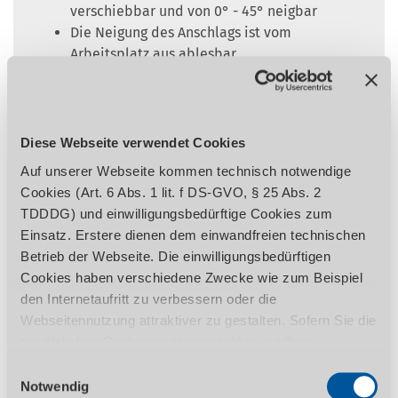
verschiebbar und von 0° - 45° neigbar
Die Neigung des Anschlags ist vom
Arbeitsplatz aus ablesbar
Serienmäßig mit Hilfanschlag
Große Viermesserwelle, präzisionsgelagert
Ruhiger Lauf durch Präzisionsaggregat und
dank der schweren Gussausführung
Diese Webseite verwendet Cookies
Leistungsstarker Industriemotor
Auf unserer Webseite kommen technisch notwendige
Höchstmögliche Anwendersicherheit bei
Cookies (Art. 6 Abs. 1 lit. f DS-GVO, § 25 Abs. 2
einfachster Bedienung
TDDDG) und einwilligungsbedürftige Cookies zum
Anzeige für Spanabnahme über Skala
Einsatz. Erstere dienen dem einwandfreien technischen
Manuelle Tischverstellung
Betrieb der Webseite. Die einwilligungsbedürftigen
Motorschutzschalter
Cookies haben verschiedene Zwecke wie zum Beispiel
den Internetaufritt zu verbessern oder die
Webseitennutzung attraktiver zu gestalten. Sofern Sie die
Ausstattungsdetails
zusätzlichen Cookies nutzen möchten, ist Ihre
inkl. abklappbarem Hilfsanschlag für
Einwilligung gemäß Art. 6 Abs. 1 lit. a DS-GVO, § 25 Abs.
Einwilligungsauswahl
schmale Werkstücke
1 TDDDG erforderlich. Ihre erteilte Einwilligung können
Notwendig