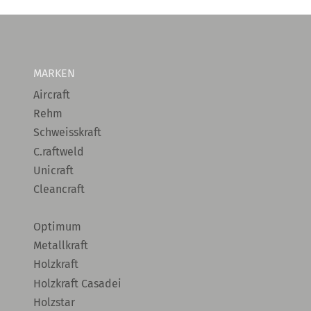
MARKEN
Aircraft
Rehm
Schweisskraft
C.raftweld
Unicraft
Cleancraft
Optimum
Metallkraft
Holzkraft
Holzkraft Casadei
Holzstar