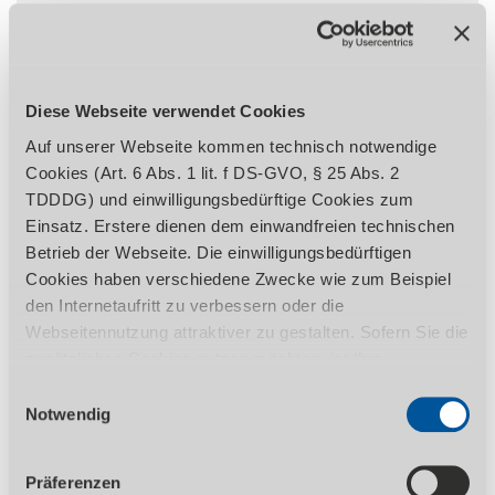
Grundwerkstoffe
Stahl
Edelstahl
Diese Webseite verwendet Cookies
Aluminium
Auf unserer Webseite kommen technisch notwendige
Cookies (Art. 6 Abs. 1 lit. f DS-GVO, § 25 Abs. 2
TDDDG) und einwilligungsbedürftige Cookies zum
Typische Anwendungen
Einsatz. Erstere dienen dem einwandfreien technischen
Karosseriereparaturen / Instandsetzung
Betrieb der Webseite. Die einwilligungsbedürftigen
Landwirtschaft
Cookies haben verschiedene Zwecke wie zum Beispiel
Heftschweißungen
den Internetaufritt zu verbessern oder die
Webseitennutzung attraktiver zu gestalten. Sofern Sie die
zusätzlichen Cookies nutzen möchten, ist Ihre
Einwilligung gemäß Art. 6 Abs. 1 lit. a DS-GVO, § 25 Abs.
Einwilligungsauswahl
Beschreibung
1 TDDDG erforderlich. Ihre erteilte Einwilligung können
Notwendig
Zum Stahl- und Edelstahl-Schweißen
Sie jederzeit durch Aufruf des Consent-Banners mit
Typische Einsatzbereiche:
Wirkung für die Zukunft widerrufen. Nähere Informationen
Präferenzen
Karosseriereparaturen/Instandsetzung,
zu den einzelnen Cookies und die damit in Verbindung