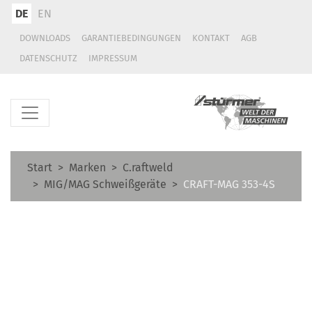
DE
EN
DOWNLOADS
GARANTIEBEDINGUNGEN
KONTAKT
AGB
DATENSCHUTZ
IMPRESSUM
Start
Marken
C.raftweld
MIG/MAG Schweißgeräte
CRAFT-MAG 353-4S