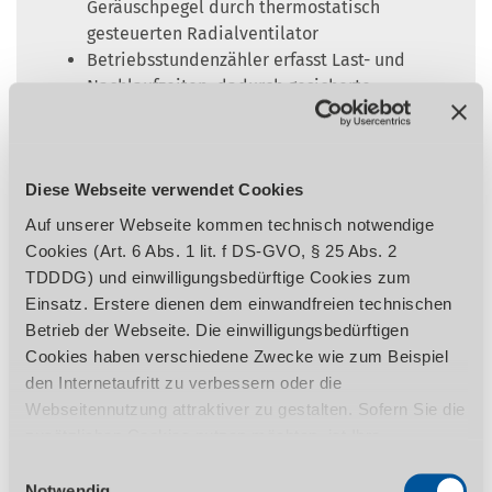
Geräuschpegel durch thermostatisch
gesteuerten Radialventilator
Betriebsstundenzähler erfasst Last- und
Nachlaufzeiten, dadurch gesicherte
Einhaltung der Wartungsintervalle -
Anzeige des Wartungsbedarfs über
automatische Meldung
Diese Webseite verwendet Cookies
Drehrichtungskontrolle für den Motor
vermeidet eventuelle Schäden bei
Auf unserer Webseite kommen technisch notwendige
Inbetriebnahme oder nach einem
Cookies (Art. 6 Abs. 1 lit. f DS-GVO, § 25 Abs. 2
Standortwechsel
TDDDG) und einwilligungsbedürftige Cookies zum
Schraubenverdichter mit verschleißfestem
Einsatz. Erstere dienen dem einwandfreien technischen
Poly V Rippenbandriemenantrieb und
Betrieb der Webseite. Die einwilligungsbedürftigen
Schlitten-Spannsystem
Cookies haben verschiedene Zwecke wie zum Beispiel
Einfache Wartung durch leicht zugängliche
den Internetaufritt zu verbessern oder die
Elemente
Webseitennutzung attraktiver zu gestalten. Sofern Sie die
Optimale Betriebstemperaturen durch
zusätzlichen Cookies nutzen möchten, ist Ihre
thermostatisch gesteuerten Lüfter,
Einwilligung gemäß Art. 6 Abs. 1 lit. a DS-GVO, § 25 Abs.
Einwilligungsauswahl
optimaler Kühlluftführung und großzügig
1 TDDDG erforderlich. Ihre erteilte Einwilligung können
Notwendig